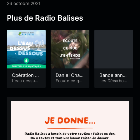
26 octobre 2021
Plus de Radio Balises
Opération n
Daniel Chall
Bande anno
ettoyage de
L'eau dessus
e. Keroman /
Ecoute ce que
nce : Les Dé
Les Décarbon
dessous
j'entends
eurs
s fonds mari
Mécanique
carbonneurs
ns
Générale. Ex
po