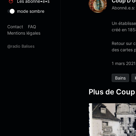
Coup D'o
Les abonné•e•s
Abonné.e.s:
mode sombre
Un établisse
Contact
FAQ
créé en 1858
Mentions légales
Retour sur c
@radio Balises
des cartes p
1 mars 2021
Bains
Plus de Coup 