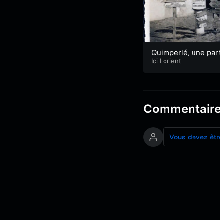
Quimperlé, une part
pation active à la li
Ici Lorient
ation de Lorient
Commentair
Vous devez êtr