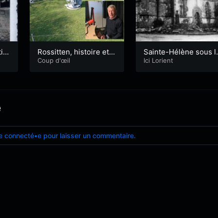
ici
Rossitten, histoire et
Sainte-Hélène sous l
bér
mémoire
Coup d'œil
feu de la guerre
Ici Lorient
e
e connecté•e pour laisser un commentaire.