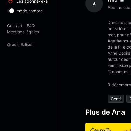
Ana
Les abonné•e•s
A
Abonné.e.s:
mode sombre
Dans ce sec
Contact
FAQ
considérés 
Mentions légales
mer, pour p
Agathe nous 
@radio Balises
de la Fille 
Anne Cécile
autour des f
Féminikiosqu
Chronique :
9 décembre
Conti
Plus de Ana