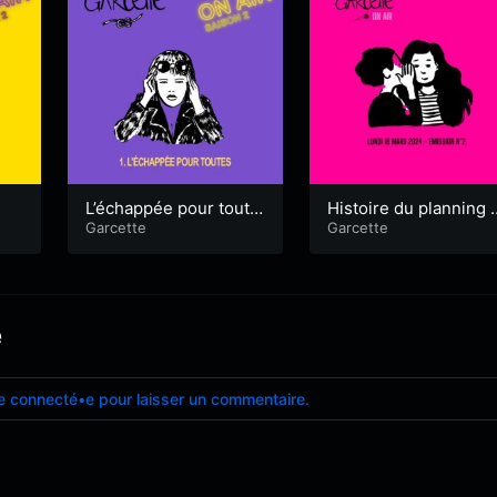
L’échappée pour toute
Histoire du planning f
s
Garcette
milial du Pays de Lori
Garcette
nt
e
e connecté•e pour laisser un commentaire.