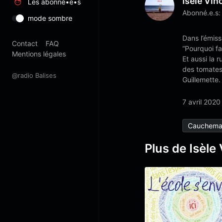
Isèle Vin
Les abonné•e•s
Abonné.e.s:
mode sombre
Dans l’émis
Contact
FAQ
“Pourquoi f
Mentions légales
Et aussi la 
des tomates 
@radio Balises
Guillemette.
7 avril 2020
Cauchema
Plus de Isèle