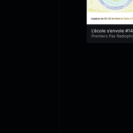
L’école s’envole #14
Aire Marine Educat
Premiers Pas Radioph
ques