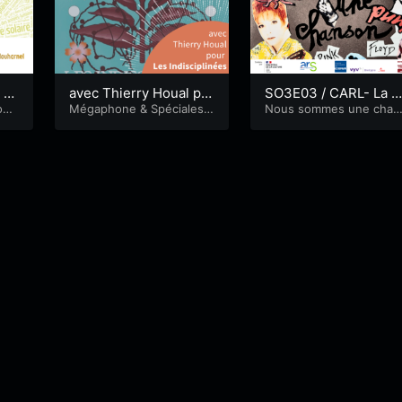
 –
avec Thierry Houal po
SO3E03 / CARL- La C
ive
oni
ur les Indisciplinées
Mégaphone
&
Spéciales i
rrida
Nous sommes une chan
ndisciplinées
on
&
Premiers Pas Radio
honiques