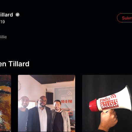
llard
Suiv
19
illie
n Tillard