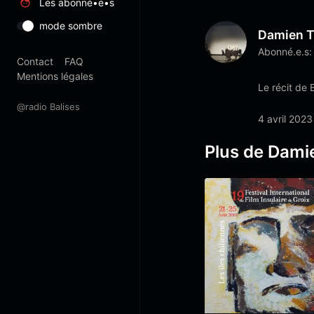
Les abonné•e•s
mode sombre
Damien Ti
Abonné.e.s:
Contact
FAQ
Mentions légales
Le récit de B
@radio Balises
4 avril 2023
Plus de Damie