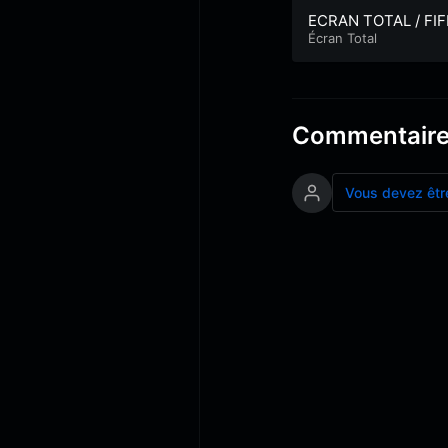
ECRAN TOTAL / FIF
2019 / Vendredi 23
Écran Total
ut – Partie 1
Commentair
Vous devez êtr