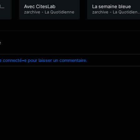
IG
Avec CitesLab
La semaine bleue
 ao
zarchive - La Quotidienne
zarchive - La Quotidien
&
La voix collective
e
e connecté•e pour laisser un commentaire.