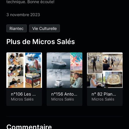
technique. Bonne écoute!
3 novembre 2023
Riantec
Vie Culturelle
Plus de Micros Salés
n°106 Les h
n°156 Antoin
n° 82 Planct
umains et la
Micros Salés
e Clément,
Micros Salés
on et far bre
Micros Salés
mer en BD
Minahouet, c
ton
apitaine de c
argos à voile
Commentaire