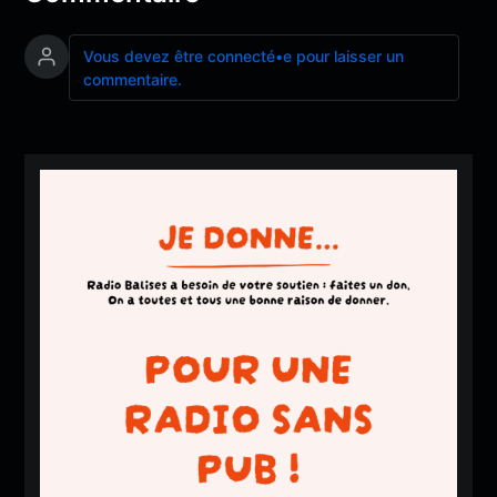
Vous devez être connecté•e pour laisser un
commentaire.