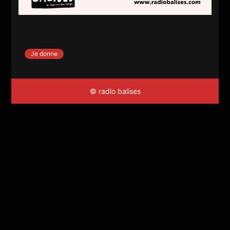
Je donne
© radio balises