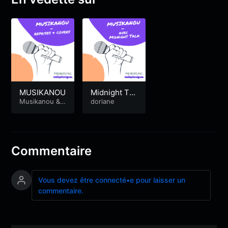
MUSIKANOU
Midnight Tal
Musikanou
&
k dans Musi
doriane
Premiers Pas
kanou
Radiophoniqu
es
Commentaire
Vous devez être connecté•e pour laisser un
commentaire.