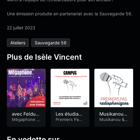
Une émission produite en partenariat avec la Sauvegarde 56.
22 juillet 2023
Ateliers
Sauvegarde 56
Plus de Isèle Vincent
avec Feldup
Les étudiant
Musikanou –
aux Indiscipl
Mégaphone
&
s qui travaill
Premiers Pas
Les chanson
Musikanou
&
Spéciales indi
Radiophoniqu
Premiers Pas
inées
ent: quelle é
s d’amour
sciplinées
es
&
Campus
Radiophoniqu
galité des ch
es
ances ?
En vedette sur