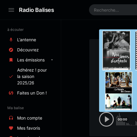
Radio Balises
à écouter
L’antenne
Découvrez
Les émissions
Adhérez ! pour
la saison
2025/26
Faites un Don !
Ma balise
Mon compte
00:00
Mes favoris