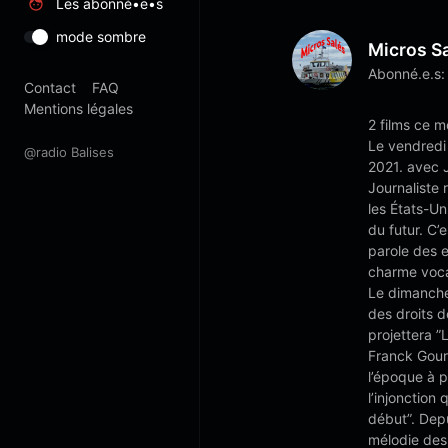
Les abonné•e•s
mode sombre
Micros S
Abonné.e.s:
Contact
FAQ
Mentions légales
2 films ce m
Le vendredi
@radio Balises
2021. avec 
Journaliste
les États-Un
du futur. C’
parole des e
charme voca
Le dimanche
des droits 
projettera ”
Franck Gour
l’époque à p
l’injonction
début”. Depu
mélodie des 