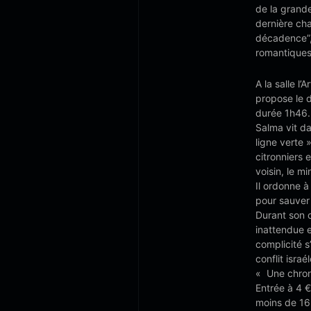
de la grande
dernière cha
décadence”,
romantiques.
A la salle 
propose le d
durée 1h46.
Salma vit da
ligne verte 
citronniers
voisin, le m
Il ordonne à
pour sauver 
Durant son 
inattendue e
complicité s
conflit isra
« Une chron
Entrée à 4 €
moins de 16 