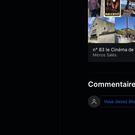
n° 83 le Cinéma de 
antec, école de voil
Micros Salés
ur vieux gréement
Commentair
Vous devez êtr