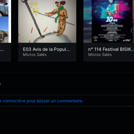
Ri
E03 Avis de la Populati
n° 114 Festival BISIK
e s
on : l’éclairage public
Micros Salés
T à Landévant
Micros Salés
e
e connecté•e pour laisser un commentaire.