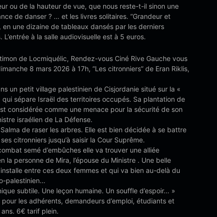
ur ou de la hauteur de vue, que nous reste-t-il sinon une
nce de danser ? … et les livres solitaires. “Grandeur et
 en une dizaine de tableaux dansés par les derniers
 L’entrée à la salle audiovisuelle est à 5 euros.
l’Artimon de Locmiquélic, Rendez-vous Ciné Rive Gauche vous
imanche 8 mars 2026 à 17h, ”Les citronniers” de Eran Riklis,
ns un petit village palestinien de Cisjordanie situé sur la «
» qui sépare Israël des territoires occupés. Sa plantation de
 est considérée comme une menace pour la sécurité de son
inistre israélien de La Défense.
 Salma de raser les arbres. Elle est bien décidée à se battre
ses citronniers jusqu’à saisir la Cour Suprême.
combat semé d’embûches elle va trouver une alliée
n la personne de Mira, l’épouse du Ministre . Une belle
’installe entre ces deux femmes et qui va bien au-delà du
élo-palestinien…
ique subtile. Une leçon humaine. Un souffle d’espoir… »
 pour les adhérents, demandeurs d’emploi, étudiants et
ans. 6€ tarif plein.