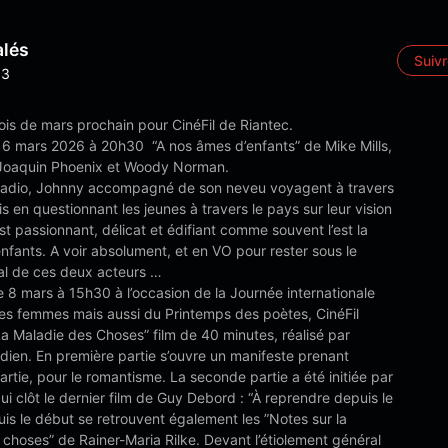
alés
Suiv
3
ois de mars prochain pour CinéFil de Riantec.
 6 mars 2026 à 20h30 “A nos âmes d’enfants” de Mike Mills,
Joaquin Phoenix et Woody Norman.
 radio, Johnny accompagné de son neveu voyagent à travers
is en questionnant les jeunes à travers le pays sur leur vision
est passionnant, délicat et édifiant comme souvent l’est la
nfants. A voir absolument, et en VO pour rester sous le
l de ces deux acteurs …
 8 mars à 15h30 à l’occasion de la Journée internationale
des femmes mais aussi du Printemps des poètes, CinéFil
La Maladie des Choses” film de 40 minutes, réalisé par
dien. En première partie s’ouvre un manifeste prenant
artie, pour le romantisme. La seconde partie a été initiée par
 qui clôt le dernier film de Guy Debord : “À reprendre depuis le
is le début se retrouvent également les ”Notes sur la
choses” de Rainer-Maria Rilke. Devant l’étiolement général