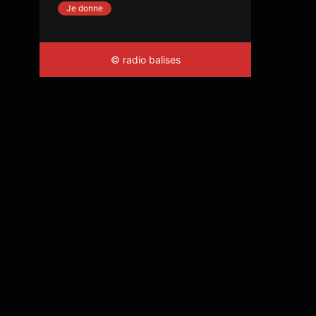
Je donne
© radio balises