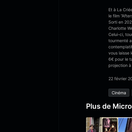
Et à La Crié
le film ”After
Sorti en 2022
Charlotte We
Celui-ci, to
tourmenté ave
contemplati
vous laisse 
6€ pour le t
projection à
22 février 2
Cinéma
Plus de Micro