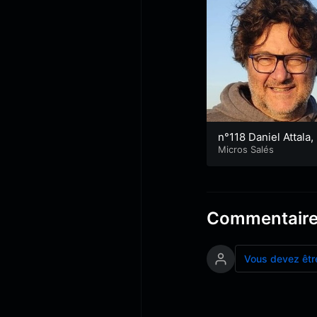
n°118 Daniel Attala,
lorientais venu d’Ar
Micros Salés
ntine
Commentair
Vous devez êtr