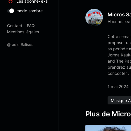
Les abonné•e•s
mode sombre
Micros S
Abonné.e.s:
Contact
FAQ
Mentions légales
Cette semain
proposer un
@radio Balises
sa période 
Jorma Kauko
and The Papa
prendrez aut
concocter . 
1 mai 2024
Musique A
Plus de Micro