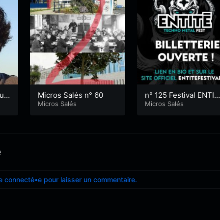
 un
Micros Salés n° 60
n° 125 Festival ENTIT
ge
Micros Salés
Locoal Mendon
Micros Salés
e
e connecté•e pour laisser un commentaire.