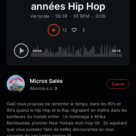
années Hip Hop
Vie locale
58:38
95 BPM
2026
12
00:00
58:38
Micros Salés
Suivre
Abonné.e.s:
3
Gaël nous propose de remonter le temps, dans les 80’s et
90’s quand le Hip Hop et le Rap régnaient en maître dans les
banlieues du monde entier . Un hommage à Afrika
Bambaataa, pionnier New Yorkais mort trop tôt . En espérant
que vous puissiez faire de belles découvertes ou vous
souvenir de ces belles années !!!