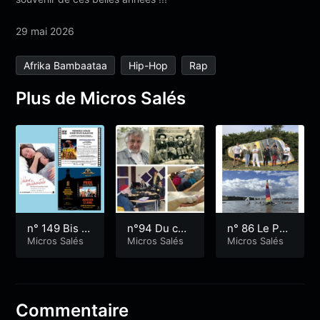
29 mai 2026
Afrika Bambaataa
Hip-Hop
Rap
Plus de Micros Salés
n° 149 Bis 3
n°94 Du côt
n° 86 Le Por
mn 3 cinés p
Micros Salés
é de Riantec
Micros Salés
h Loeiz skiff
Micros Salés
rogrammatio
voile veut vi
n avril 26
vre.
Commentaire