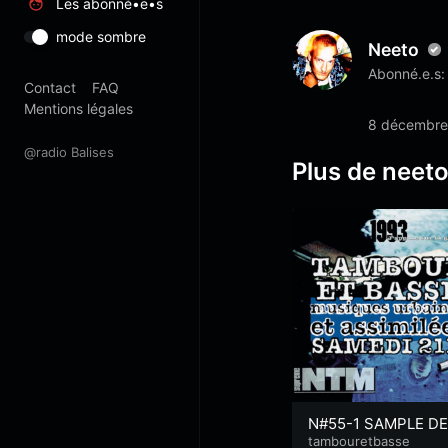
Les abonné•e•s
mode sombre
Neeto
Abonné.e.s:
Contact
FAQ
Mentions légales
8 décembre
@radio Balises
Plus de neet
N#55-1 SAMPLE DE
93 DE NTM PARTIE 
tambouretbasse