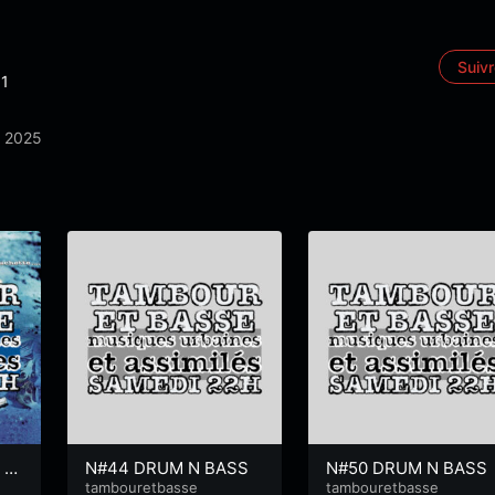
Suiv
1
 2025
o
 19
N#44 DRUM N BASS
N#50 DRUM N BASS
1
tambouretbasse
tambouretbasse