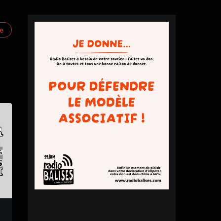
re
tambouretbasse#23
N#53 – DRUM N BASS
tambouretbasse
tambouretbasse