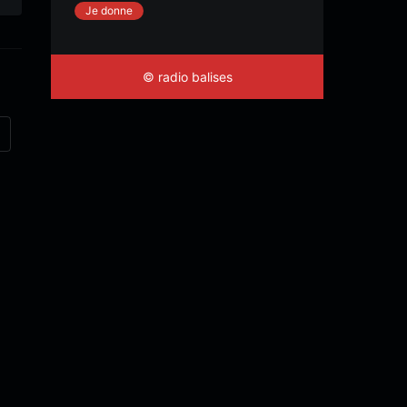
Je donne
© radio balises