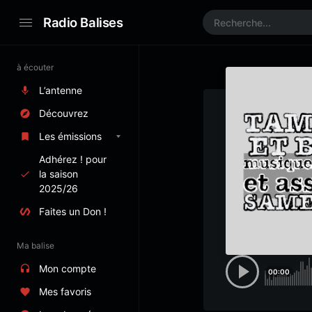
Radio Balises
à écouter
L’antenne
Découvrez
Les émissions
Adhérez ! pour
la saison
2025/26
Faites un Don !
Ma balise
Mon compte
00:00
Mes favoris