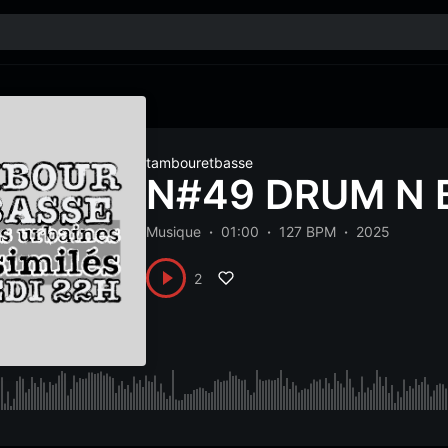
tambouretbasse
N#49 DRUM N 
Musique
01:00
127 BPM
2025
2