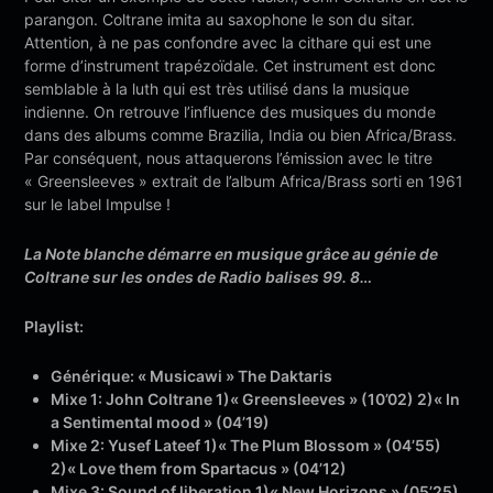
parangon. Coltrane imita au saxophone le son du sitar.
Attention, à ne pas confondre avec la cithare qui est une
forme d’instrument trapézoïdale. Cet instrument est donc
semblable à la luth qui est très utilisé dans la musique
indienne. On retrouve l’influence des musiques du monde
dans des albums comme Brazilia, India ou bien Africa/Brass.
Par conséquent, nous attaquerons l’émission avec le titre
« Greensleeves » extrait de l’album Africa/Brass sorti en 1961
sur le label Impulse !
La Note blanche démarre en musique grâce au génie de
Coltrane sur les ondes de Radio balises 99. 8…
Playlist:
Générique: « Musicawi » The Daktaris
Mixe 1: John Coltrane 1)« Greensleeves » (10’02) 2)« In
a Sentimental mood » (04’19)
Mixe 2: Yusef Lateef 1)« The Plum Blossom » (04’55)
2)« Love them from Spartacus » (04’12)
Mixe 3: Sound of liberation 1)« New Horizons » (05’25)