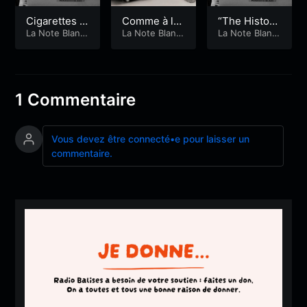
Cigarettes a
Comme à la
“The History
nd Coffee
La Note Blanc
radio
La Note Blanc
of violence”
La Note Blanc
he
he
he
(Partie 1)
1 Commentaire
Vous devez être connecté•e pour laisser un
commentaire.