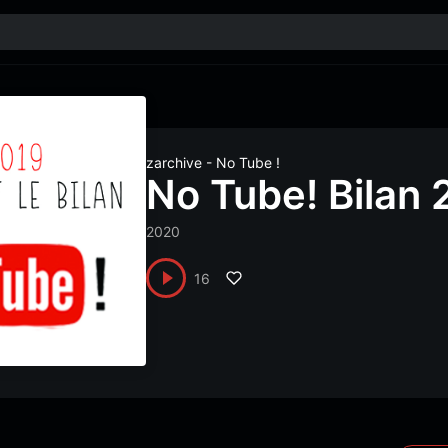
zarchive - No Tube !
No Tube! Bilan 
2020
16