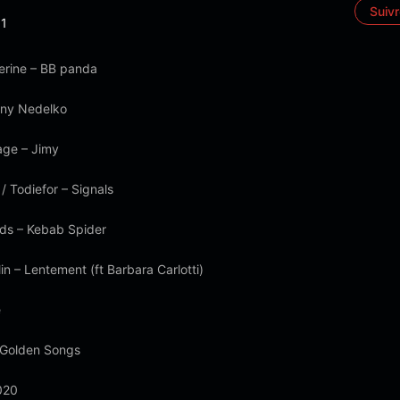
Suiv
1
terine – BB panda
nny Nedelko
age – Jimy
/ Todiefor – Signals
ds – Kebab Spider
in – Lentement (ft Barbara Carlotti)
e
– Golden Songs
020