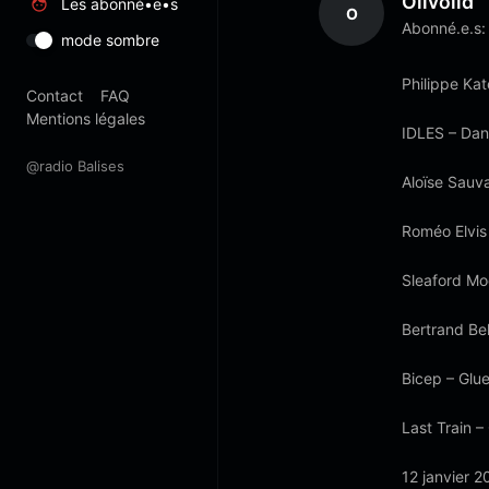
Olivoiid
Les abonné•e•s
O
Abonné.e.s:
mode sombre
Philippe Ka
Contact
FAQ
Mentions légales
IDLES – Da
@radio Balises
Aloïse Sauv
Roméo Elvis 
Sleaford Mo
Bertrand Bel
Bicep – Glu
Last Train 
12 janvier 2