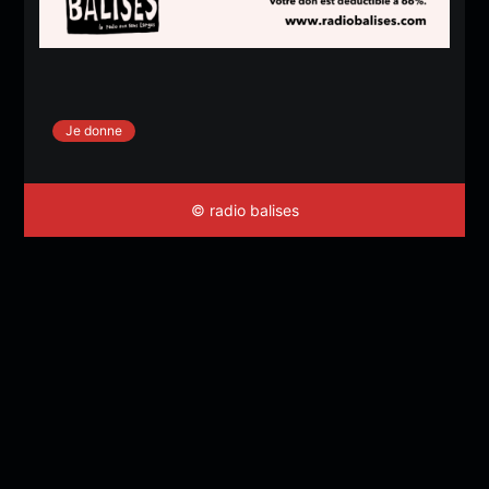
Je donne
© radio balises