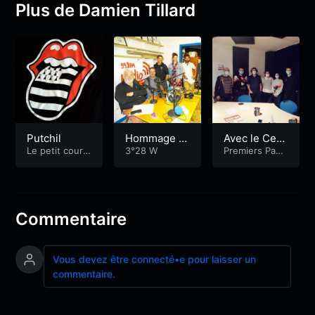
Plus de Damien Tillard
Putchil
Hommage à
Avec le Cent
Le petit cours
Lucien Gour
3°28 W
re social Alb
Premiers Pas
de breton
Radiophoniqu
ong
ert Jacquart
es
de Lanester
Commentaire
Vous devez être connecté•e pour laisser un
commentaire.