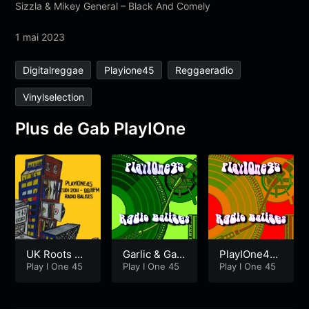
Sizzla & Mikey General – Black And Comely
1 mai 2023
Digitalreggae
Playione45
Reggaeradio
Vinylselection
Plus de Gab PlayIOne
UK Roots &
Garlic & Garl
PlayIOne45
JA Early Digi
Play I One 45
ic at Top Co
Play I One 45
session 192
Play I One 45
tal
ntrol pt2