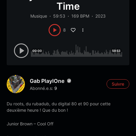
Time
Musique
59:53
169 BPM
2023
8
00:00
59:53
Gab PlayIOne
Suivre
Abonné.e.s:
9
Du roots, du rubadub, du digital 80 et 90 pour cette
deuxième heure ! Que du bon !
Junior Brown – Cool Off