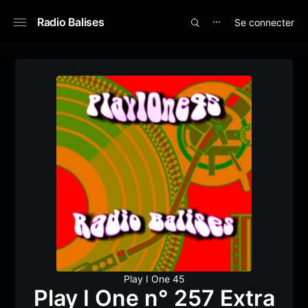
Radio Balises
Se connecter
⋯
Play I One 45
Play I One n° 257 Extra