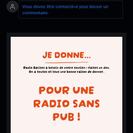
Vous devez être connecté•e pour laisser un
commentaire.