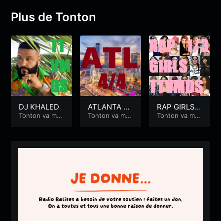
Plus de Tonton
DJ KHALED
ATLANTA –
RAP GIRLS
Tonton va met
ATL 4/4
Tonton va met
1/3
Tonton va met
tre du son
tre du son
tre du son