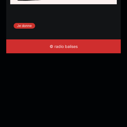
Je donne
© radio balises