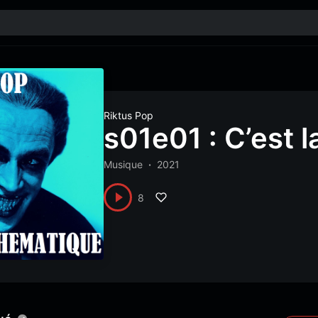
Riktus Pop
s01e01 : C’est l
Musique
2021
8