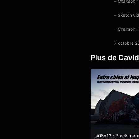
– Chanson : 
– Sketch vi
– Chanson :
7 octobre 2
Plus de Davi
s06e13 : Black meta