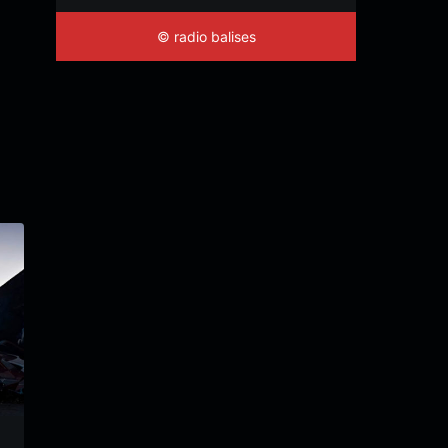
© radio balises
s06e18 : Avant l’Interc
s03e09 : Vertiges