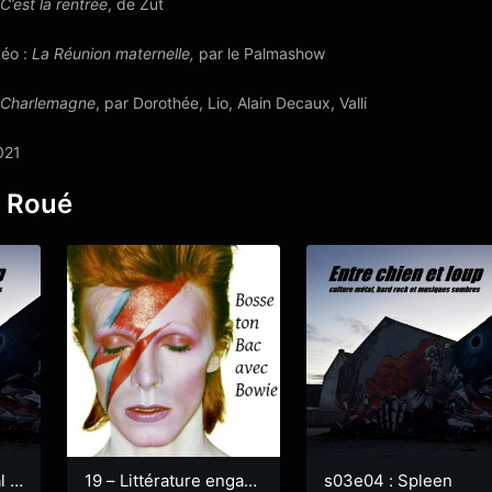
C’est la rentrée
, de Zut
déo :
La Réunion maternelle,
par le Palmashow
Charlemagne
, par Dorothée, Lio, Alain Decaux, Valli
021
d Roué
l à
19 – Littérature engag
s03e04 : Spleen