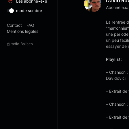
David Ro
Les abonné•e•s
Abonné.e.s:
mode sombre
La rentrée d
Contact
FAQ
“marronnier”
Mentions légales
une période 
un peu facil
@radio Balises
essayer de n
Playlist :
–
Chanson :
Davidovici
– Extrait de 
–
Chanson :
– Extrait de 