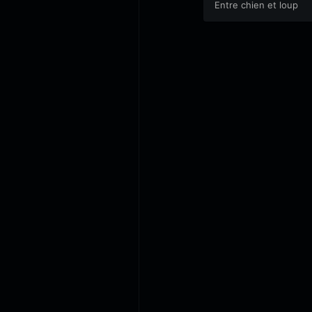
Querrien le 9 juillet
Entre chien et loup