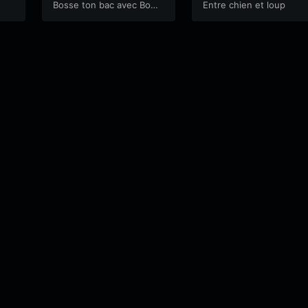
ée
Bosse ton bac avec Bowi
Entre chien et loup
e