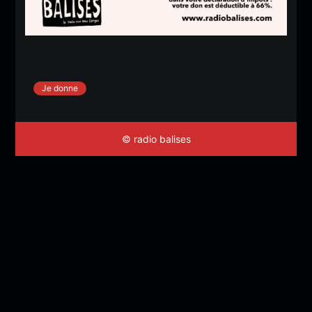
Je donne
© radio balises