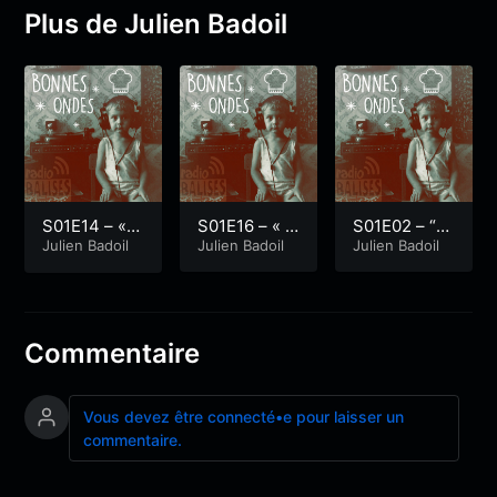
Plus de Julien Badoil
S01E14 – « G
S01E16 – « R
S01E02 – “Tr
ame Of Phau
Julien Badoil
adio Vaudou
Julien Badoil
ois chambre
Julien Badoil
ne #3 : Obliq
»
s et un pian
ues avec Je
o”
anne Debars
y »
Commentaire
Vous devez être connecté•e pour laisser un
commentaire.