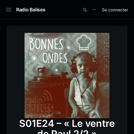
Radio Balises
Se connecter
⋯
S01E24 – « Le ventre
de Paul 2/2 »