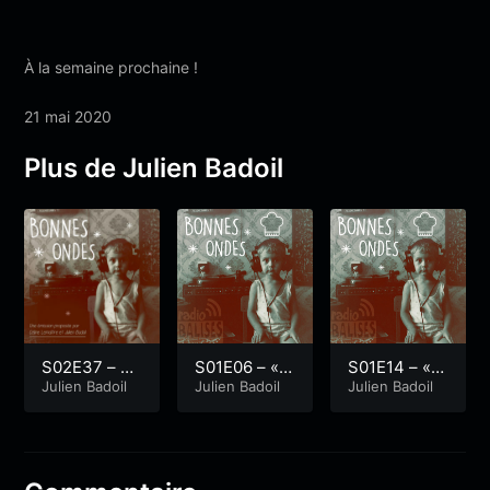
À la semaine prochaine !
21 mai 2020
Plus de Julien Badoil
S02E37 – «
S01E06 – « L
S01E14 – « G
Traverser le
Julien Badoil
a bouillabais
Julien Badoil
ame Of Phau
Julien Badoil
s forêts 1/2 »
se infernale
ne #3 : Obliq
»
ues avec Je
anne Debars
y »