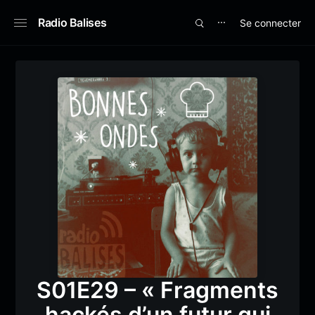
Radio Balises
Se connecter
⋯
S01E29 – « Fragments
hackés d’un futur qui