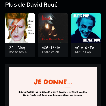
Plus de David Roué
30 – Cinq m
s06e12 : le B
s01e14 : Eco
oments de
Bosse ton bac
lack metal
Entre chien et
le primaire,
Riktus Pop
avec Bowie
loup
l’histoire thé
d’Hyver, part
passé-prése
âtrale
2
nt