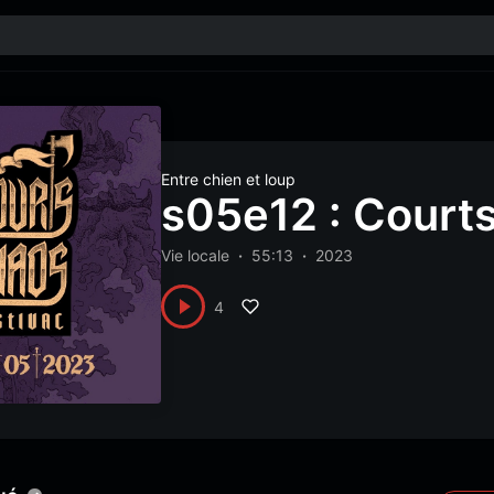
Entre chien et loup
s05e12 : Court
Vie locale
55:13
2023
4