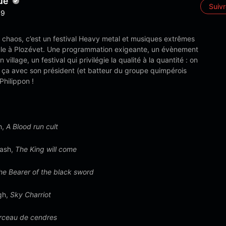
ué
Suiv
9
 chaos, c’est un festival Heavy metal et musiques extrêmes
ule à Plozévet. Une programmation exigeante, un évènement
 village, un festival qui privilégie la qualité à la quantité : on
 ça avec son président (et batteur du groupe quimpérois
Philippon !
h,
A Blood run cult
 ash,
The King will come
he Bearer of the black sword
gh,
Sky Charriot
rceau de cendres