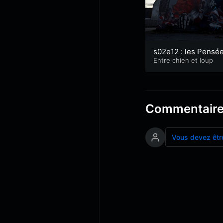
s02e12 : les Pensé
nocturnes de Vaer
Entre chien et loup
Commentair
Vous devez êtr