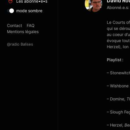
David Ro
Les abonné•e•s
Abonné.e.s:
mode sombre
Le Courts of
Contact
FAQ
qui se déro
Mentions légales
au coeur d’un
évoque tout
@radio Balises
Herzel), Ion 
Playlist :
– Stonewitc
– Wishbone
– Domine,
T
– Slough Fe
– Herzel,
Be