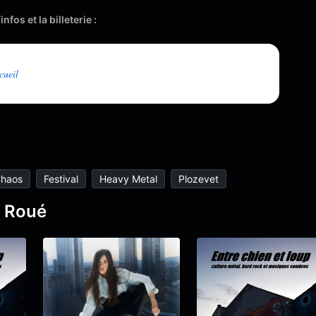
nfos et la billeterie :
cueil
Chaos
Festival
Heavy Metal
Plozevet
d Roué