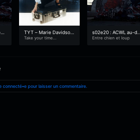
es
TYT – Marie Davidson,
s02e20 : ACWL au-de
hon
Working class woman
Take your time...
à des frontières musi
Entre chien et loup
ales
e
e connecté•e pour laisser un commentaire.