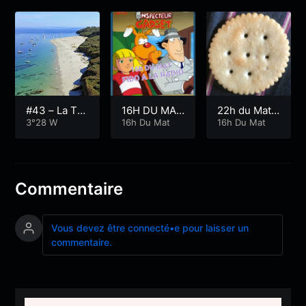
#43 – La Te
16H DU MAT
22h du Mat
mpête de 19
3°28 W
inspecteur F
16h Du Mat
Gallettas
16h Du Mat
30
IDO
Commentaire
Vous devez être connecté•e pour laisser un
commentaire.