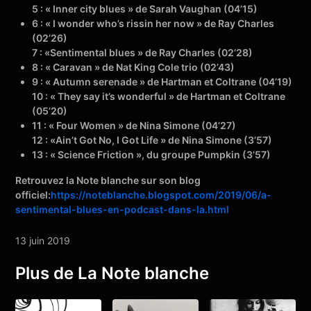
5 : « Inner city blues » de Sarah Vaughan (04’15)
6 : « I wonder who’s rissin her now » de Ray Charles
(02’26)
7 : «Sentimental blues » de Ray Charles (02’28)
8 : « Caravan » de Nat King Cole trio (02’43)
9 : « Autumn serenade » de Hartman et Coltrane (04’19)
10 : « They say it’s wonderful » de Hartman et Coltrane
(05’20)
11 : « Four Women » de Nina Simone (04’27)
12 : «Ain’t Got No, I Got Life » de Nina Simone (3’57)
13 : « Science Friction », du groupe Pumpkin (3’57)
Retrouvez la Note blanche sur son blog
officiel:
https://noteblanche.blogspot.com/2019/06/a-
sentimental-blues-en-podcast-dans-la.html
13 juin 2019
Plus de La Note blanche