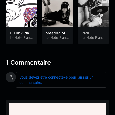
P-Funk dan
Meeting of t
PRIDE
s la Note Bla
La Note Blanc
he spirits
La Note Blanc
La Note Blanc
he
he
he
nche
1 Commentaire
Vous devez être connecté•e pour laisser un
commentaire.