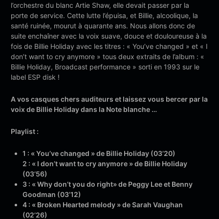
l’orchestre du blanc Artie Shaw, elle devait passer par la
porte de service. Cette lutte l’épuisa, et Billie, alcoolique, la
santé ruinée, mourut à quarante ans. Nous allons donc de
suite enchaîner avec la voix suave, douce et douloureuse à la
fois de Billie Holiday avec les titres : « You’ve changed » et « I
don’t want to cry anymore » tous deux extraits de l’album : «
Billie Holiday, Broadcast performance » sorti en 1993 sur le
label ESP disk !
A vos casques chers auditeurs et laissez vous bercer par la
voix de Billie Holiday dans la Note blanche …
Playlist :
1 : « You’ve changed » de Billie Holiday (03’20)
2 : « I don’t want to cry anymore » de Billie Holiday
(03’56)
3 : « Why don’t you do right» de Peggy Lee et Benny
Goodman (03’12)
4 : « Broken Hearted melody » de Sarah Vaughan
(02’26)