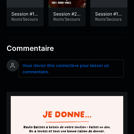
Session #13
Session #26
Session #13
4
Roots’Secours
9
Roots'Secours
8
Roots’Secours
Commentaire
Vous devez être connecté•e pour laisser un
commentaire.