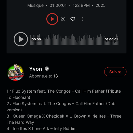
Musique
01:00:01
122 BPM
2025
20
00:00
01:00:01
Yvon
Suivre
Abonné.e.s:
13
1 : Fluo System feat. The Congos – Call Him Father (Tribute
To Fluoman)
2 : Fluo System feat. The Congos – Call Him Father (Dub
version)
3 : Queen Omega X Chezidek X U-Brown X Irie Ites – Three
The Hard Way
4 : Irie Ites X Lone Ark – Inity Riddim