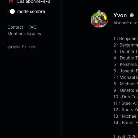
Les abonné•e•s
mode sombre
Yvon
Abonné.e.s:
Contact
FAQ
Mentions légales
1 : Benjamm
2 : Benjamm
@radio Balises
3 : Double 
4 : Double 
5 : Keishera
6 : Joseph 
7 : Michael
8 : Michael
9 : Ginette
10 : Dub Te
11 : Steel A
12 : Roots 
13 : Michae
14 : Bandi!
1 avril 2026