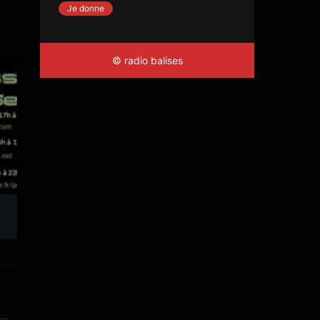
Je donne
© radio balises
Session #103
Session #21
Roots’Secours
Roots’Secours