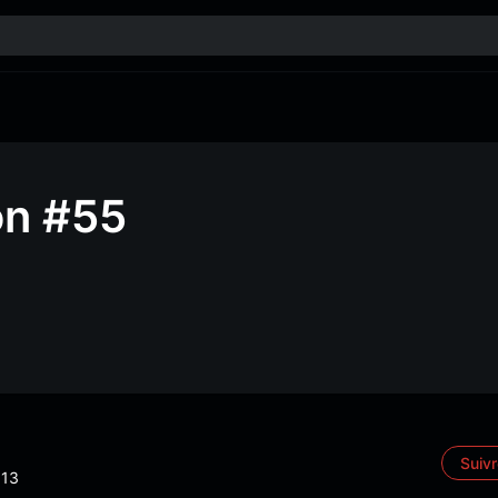
on #55
Suiv
13