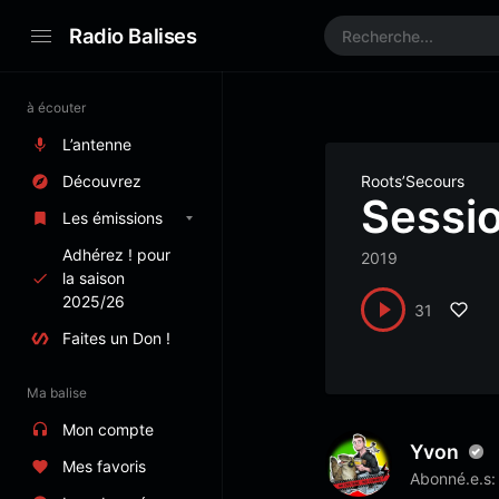
Radio Balises
à écouter
L’antenne
Découvrez
Roots’Secours
Sessi
Les émissions
Adhérez ! pour
2019
la saison
2025/26
31
Faites un Don !
Ma balise
Mon compte
Yvon
Mes favoris
Abonné.e.s: