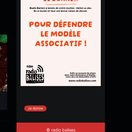
Session #171
Session #88
Roots’Secours
Roots’Secours
Je donne
© radio balises