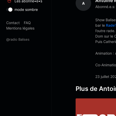
Antoine 
Les abonné•e•s
A
Abonné.e.s:
mode sombre
Show Balise
Contact
FAQ
bar le
Rade’
Mentions légales
l’outre rade
Dom sur le 
@radio Balises
Puis Catheri
Animation : 
Co-Animation
23 juillet 20
Plus de Antoi