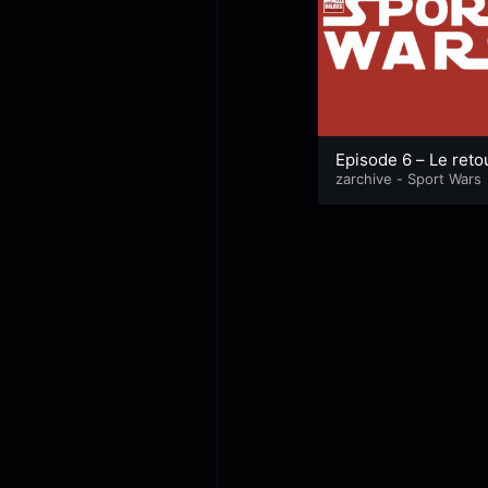
Episode 6 – Le reto
d’une paix
zarchive - Sport Wars