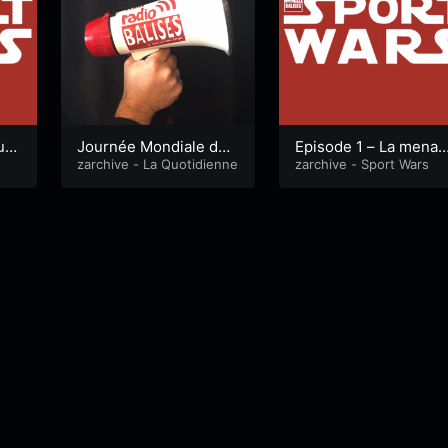
ur
Journée Mondiale de l
Episode 1 – La menac
a biodiversité.
zarchive - La Quotidienne
noire
zarchive - Sport Wars