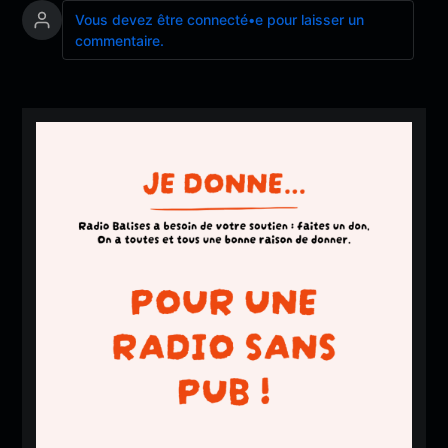
Vous devez être connecté•e pour laisser un
commentaire.