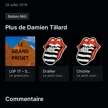
29 juillet 2019
Balises Midi
Plus de Damien Tillard
LGP 17 – SC
Drailler
Chichte
OPITONE vs.
Le grand proje
Le petit cours
Le petit cours
t
de breton
de breton
MOBUSCUL
E
Commentaire