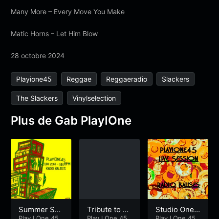
Many More – Every Move You Make
Matic Horns – Let Him Blow
28 octobre 2024
Playione45
Reggae
Reggaeradio
Slackers
The Slackers
Vinylselection
Plus de Gab PlayIOne
Summer Ses
Tribute to all
Studio One
sion 2 : Hot
Play I One 45
LOVERS
Play I One 45
Special
Play I One 45