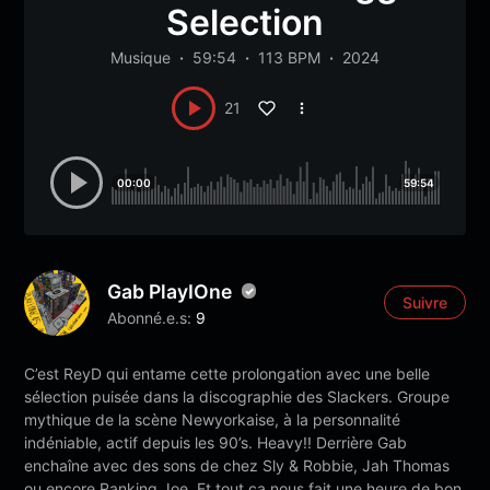
Selection
Musique
59:54
113 BPM
2024
21
00:00
59:54
Gab PlayIOne
Suivre
Abonné.e.s:
9
C’est ReyD qui entame cette prolongation avec une belle
sélection puisée dans la discographie des Slackers. Groupe
mythique de la scène Newyorkaise, à la personnalité
indéniable, actif depuis les 90’s. Heavy!! Derrière Gab
enchaîne avec des sons de chez Sly & Robbie, Jah Thomas
ou encore Ranking Joe. Et tout ça nous fait une heure de bon