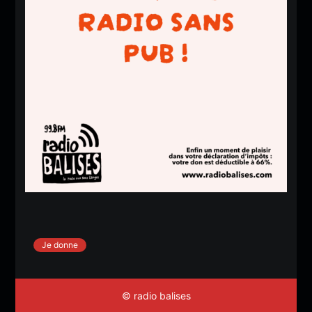
Je donne
© radio balises