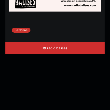
Je donne
© radio balises