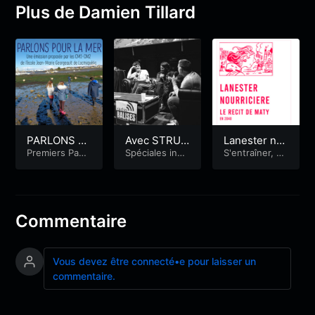
Plus de Damien Tillard
PARLONS P
Avec STRUC
Lanester no
OUR LA MER
Premiers Pas
TURES + W
Spéciales indi
urricière
S'entraîner, sa
Radiophoniqu
sciplinées
ns traîner
: les algues
HISPERING
es
SONS
Commentaire
Vous devez être connecté•e pour laisser un
commentaire.