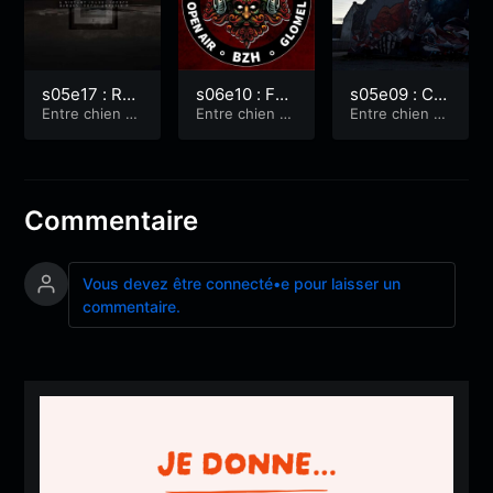
s05e17 : Ren
s06e10 : Fes
s05e09 : Co
contre avec
Entre chien et
tival Kreiz y
Entre chien et
ncert métal
Entre chien et
loup
loup
loup
Hypno5e
Fest 2024
à l’Hydropho
ne
Commentaire
Vous devez être connecté•e pour laisser un
commentaire.