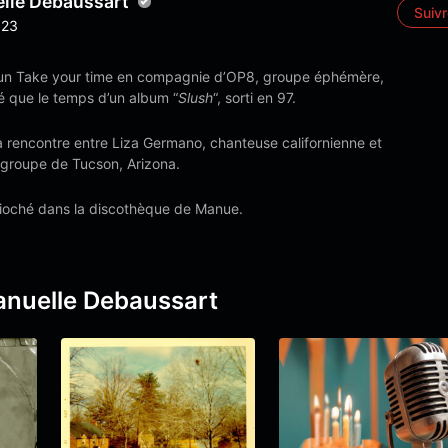
le Debaussart
Suiv
23
 un Take your time en compagnie d’OP8, groupe éphémère,
té que le temps d’un album “
Slush
“, sorti en 97.
a rencontre entre Liza Germano, chanteuse californienne et
 groupe de Tucson, Arizona.
ioché dans la discothèque de Manue.
0
nuelle Debaussart