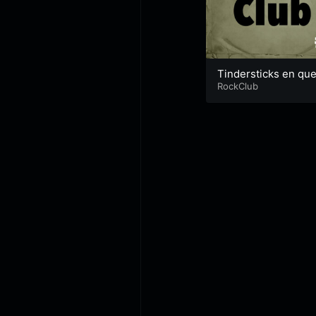
Tindersticks en que
on
RockClub