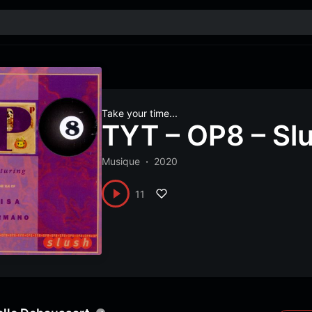
Take your time...
TYT – OP8 – Sl
Musique
2020
11