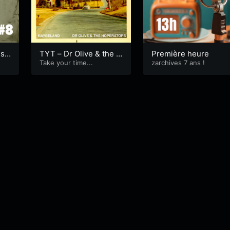
sti
TYT – Dr Olive & the H
Première heure
operators – Maybelan
Take your time...
zarchives 7 ans !
d