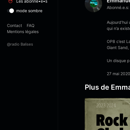
Emmanuel
Les abonné•e•s
Abonné.e.s:
mode sombre
Aujourd’hui
Contact
FAQ
qui n’a exis
Mentions légales
OP8 c’est L
@radio Balises
Giant Sand,
Un disque p
27 mai 202
Plus de Emma