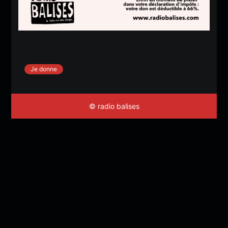
Je donne
© radio balises