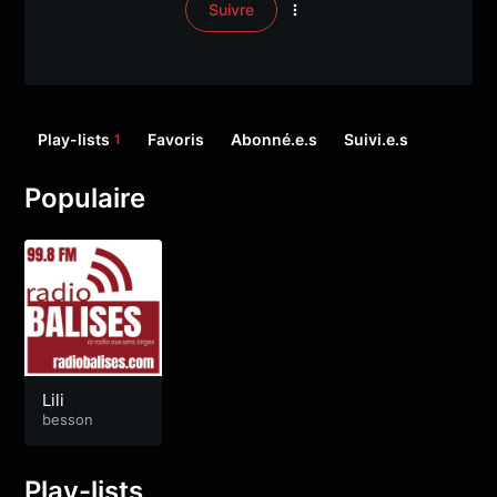
Suivre
Play-lists
Favoris
Abonné.e.s
Suivi.e.s
1
Populaire
Lili
besson
Play-lists