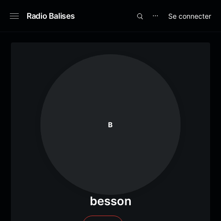
Radio Balises
Se connecter
⋯
B
besson