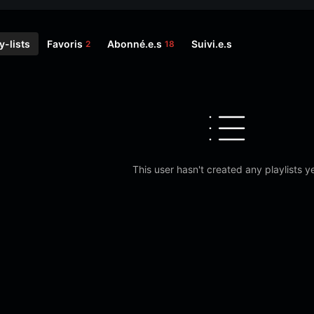
y-lists
Favoris
Abonné.e.s
Suivi.e.s
2
18
This user hasn't created any playlists ye