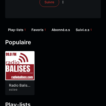
Suivre
Play-lists
Favoris
Abonné.e.s
Suivi.e.s
1
1
1
Populaire
Radio Balise
s
estee
Play-lists