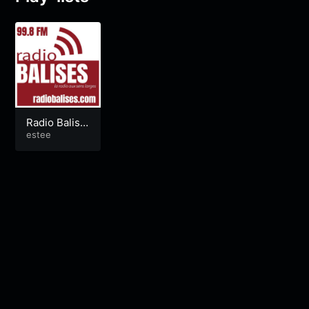
Radio Balise
s
estee