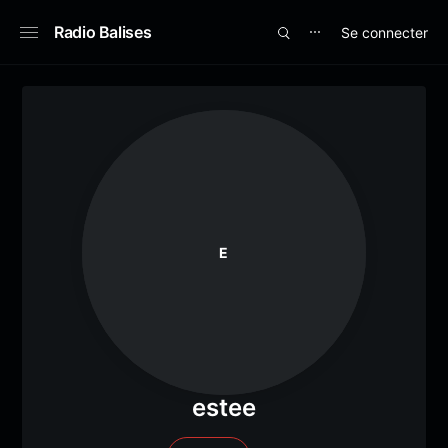
Radio Balises
Se connecter
⋯
E
estee