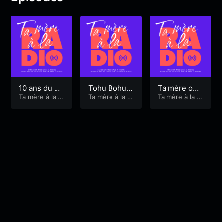
10 ans du Fa
Tohu Bohu d
Ta mère on t
b Lab d’Aura
Ta mère à la ra
ans le studio
Ta mère à la ra
he route du
Ta mère à la ra
dio
dio
dio
y
de Ta Mère
rock
à La Radio