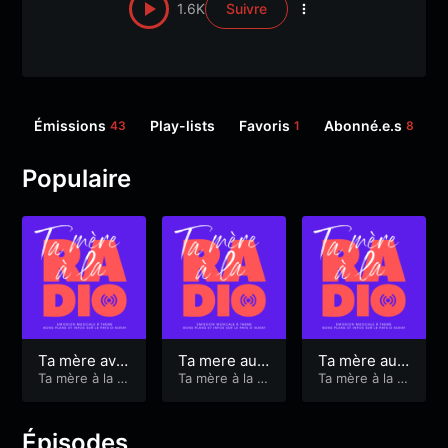
1.6K
Suivre
Émissions
Play-lists
Favoris
Abonné.e.s
S
43
1
8
Populaire
Ta mère avai
Ta mere au
Ta mère aux
t 3 vaches
Ta mère à la ra
GARAGE à Et
Ta mère à la ra
coquelicots
Ta mère à la ra
dio
dio
dio
el
Épisodes