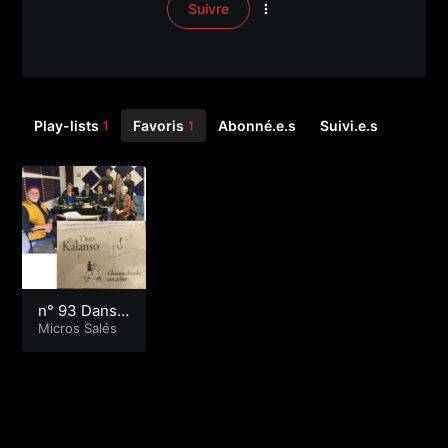
Suivre
Play-lists
Favoris
Abonné.e.s
Suivi.e.s
1
1
n° 93 Danse
s bretonnes
Micros Salés
/ Bagad de j
eunes / CD
de poèmes
mis en musi
que