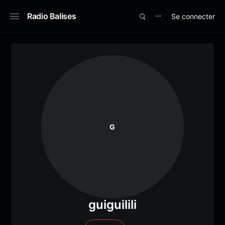
Radio Balises
Se connecter
⋯
G
guiguilili