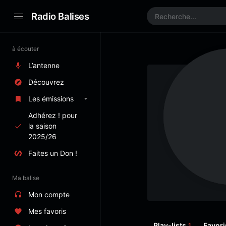
Radio Balises
à écouter
L’antenne
Découvrez
Les émissions
Adhérez ! pour
la saison
2025/26
Faites un Don !
Ma balise
Mon compte
Mes favoris
Play-lists
Favori
1