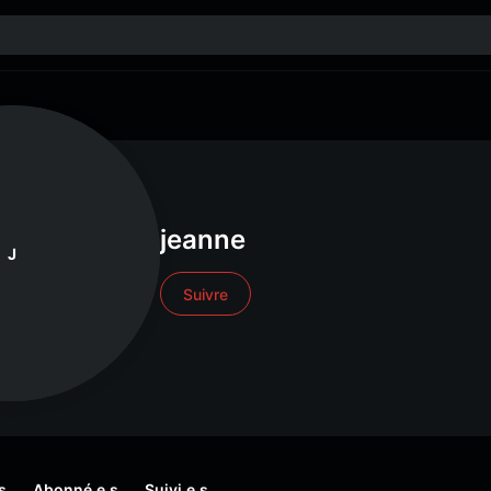
jeanne
J
Suivre
s
Abonné.e.s
Suivi.e.s