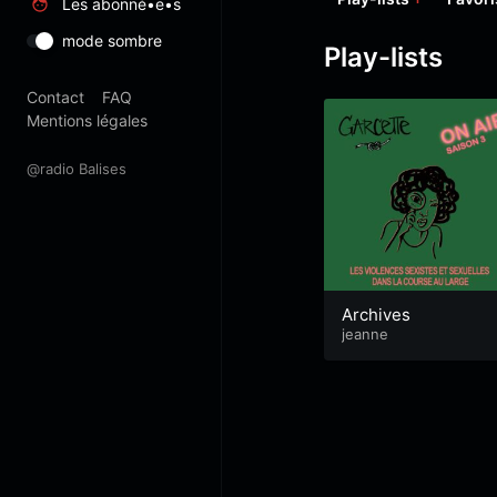
Les abonné•e•s
mode sombre
Play-lists
Contact
FAQ
Mentions légales
@radio Balises
Archives
jeanne