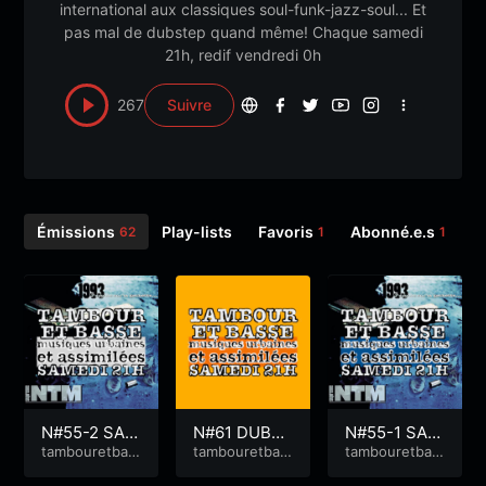
international aux classiques soul-funk-jazz-soul... Et
pas mal de dubstep quand même! Chaque samedi
21h, redif vendredi 0h
267
Suivre
Émissions
Play-lists
Favoris
Abonné.e.s
S
62
1
1
N#55-2 SAM
N#61 DUBS
N#55-1 SAM
PLE DE 1993
tambouretbas
TEP 1
tambouretbas
PLE DE 1993
tambouretbas
se
se
se
DE NTM PAR
DE NTM PAR