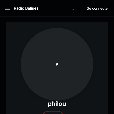
Radio Balises
Se connecter
⋯
P
philou