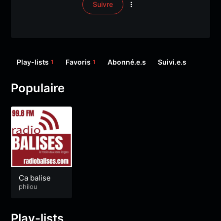
Suivre
Play-lists
Favoris
Abonné.e.s
Suivi.e.s
1
1
Populaire
Ca balise
philou
Play-lists