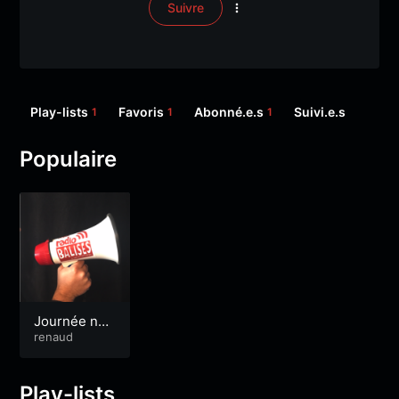
Suivre
Play-lists
Favoris
Abonné.e.s
Suivi.e.s
1
1
1
Populaire
Journée nati
onale des pr
renaud
isons
Play-lists