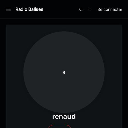
Radio Balises
Se connecter
⋯
R
renaud