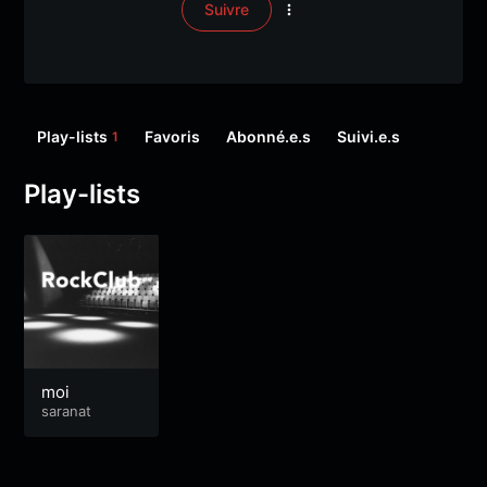
Suivre
Play-lists
Favoris
Abonné.e.s
Suivi.e.s
1
Play-lists
moi
saranat