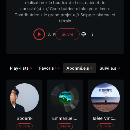
réalisation « le boudoir de Lola, cabinet de
curiosité(s) » // Contributrice « take your time »
Contributrice « le grand projet » // Snipper plateau et
terrain
3.1K
Suivre
Play-lists
Favoris
Abonné.e.s
Suivi.e.s
09
5
52
4
8
Boderik
Emmanuelle
Isèle Vincen
Debaussart
t
Suivre
Suivre
Suivre