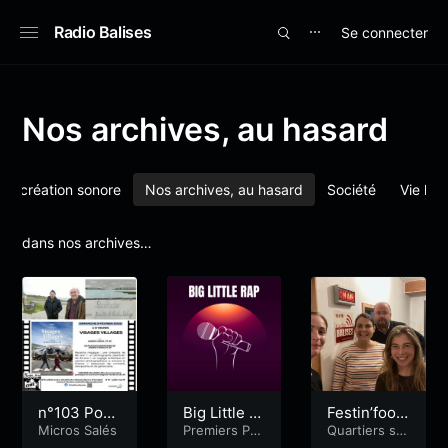
Radio Balises
Se connecter
⋯
Nos archives, au hasard
La création sonore
Nos archives, au hasard
Société
Vie loc
dans nos archives…
n°103 Poés
Big Little R
Festin’food
ie, peinture
Micros Salés
ap – Episod
Premiers Pas
avec Néo 5
Quartiers sol
Radiophoniq
idaires