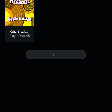
s à voile
Rupie Edw
ards Speci
Play I One 45
al
More
• • •