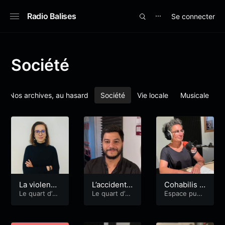
Radio Balises
Se connecter
⋯
Société
Nos archives, au hasard
Société
Vie locale
Musicale
É
La violence
L’accident d
Cohabilis a
faite aux fe
Le quart d’he
e la circulat
Le quart d’he
vec Claudi
Espace publi
ure du Droit
ure du Droit
c
mmes
ion avec M
ne Troncho
e Iannis Alv
n
arez