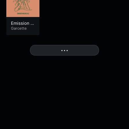
Emission m
usicale
Garcette
More
• • •