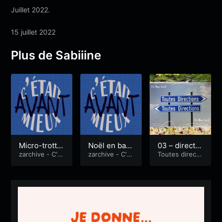
Juillet 2022.
15 juillet 2022
Plus de Sabiiine
Micro-trottoi
Noël en bara
03 – directio
r – des idées
zarchive - C'ét
que
zarchive - C'ét
n Gestel
Toutes directi
ait mieux avan
ait mieux avan
ons
pour la saiso
t
t
n 3 ?