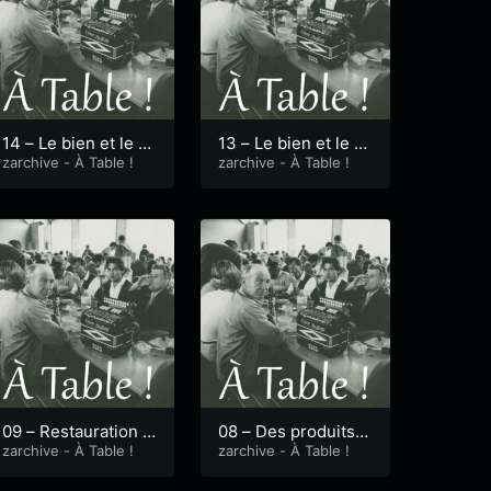
14 – Le bien et le m
13 – Le bien et le m
alt part. 3 – Brasser
zarchive - À Table !
alt part.2 – Malterie
zarchive - À Table !
ie
09 – Restauration c
08 – Des produits l
ollective et approvi
zarchive - À Table !
ocaux 24h/24
zarchive - À Table !
sionnement bio par