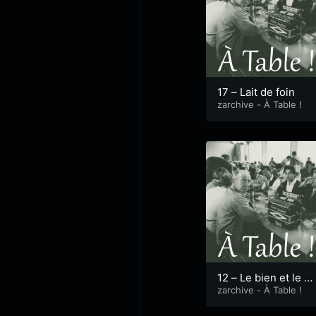
17 – Lait de foin
zarchive - À Table !
12 – Le bien et le m
alt part.1 – Zytholog
zarchive - À Table !
ue