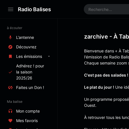
Radio Balises
à écouter
zarchive - À Tab
L’antenne
Découvrez
Bienvenue dans « À Tabl
Les émissions
l'émission de Radio Balis
Chaque semaine zoom su
Adhérez ! pour
la saison
C'est pas des salades !
2025/26
Le plat du jour !
Une idée
Faites un Don !
Un programme proposé da
Ma balise
Ouest.
Mon compte
À retrouver tous les lun
Mes favoris