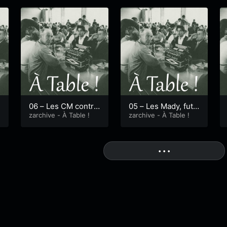
t.2
06 – Les CM contre
05 – Les Mady, futu
le gaspillage
zarchive - À Table !
rs tiers-lieux dédié
zarchive - À Table !
s à l’alimentation
More
• • •