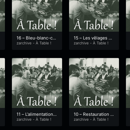
16 – Bleu-blanc-cœ
15 – Les vêlages gr
ur
zarchive - À Table !
oupés de printemp
zarchive - À Table !
s
11 – L’alimentation,
10 – Restauration c
un enjeu politique ?
zarchive - À Table !
ollective et approvi
zarchive - À Table !
sionnement bio par