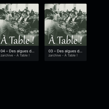
t.1
04 – Des algues da
03 – Des algues da
ns l’assiette – part.
zarchive - À Table !
ns l’assiette – part.1
zarchive - À Table !
2