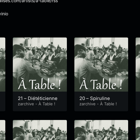
alises.com/artists/a-table/rss
inio
21 – Diététicienne
20 – Spiruline
zarchive - À Table !
zarchive - À Table !