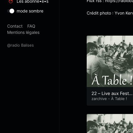
Flux rss :
https://radiob
Les abonné•e•s
mode sombre
Crédit photo :
Yvon Kerv
Contact
FAQ
Mentions légales
@radio Balises
22 – Live aux Festin
s de l’Oeil
zarchive - À Table !